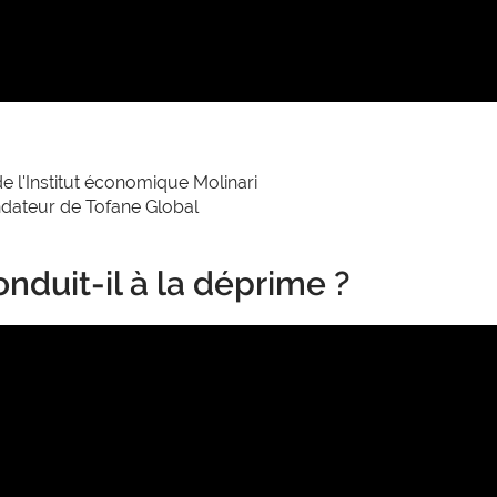
e l'Institut économique Molinari
ondateur de Tofane Global
nduit-il à la déprime ?